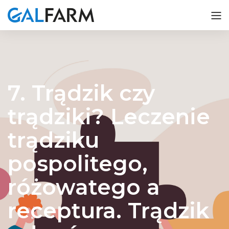
7. Trądzik czy
trądziki? Leczenie
trądziku
pospolitego,
różowatego a
receptura. Trądzik